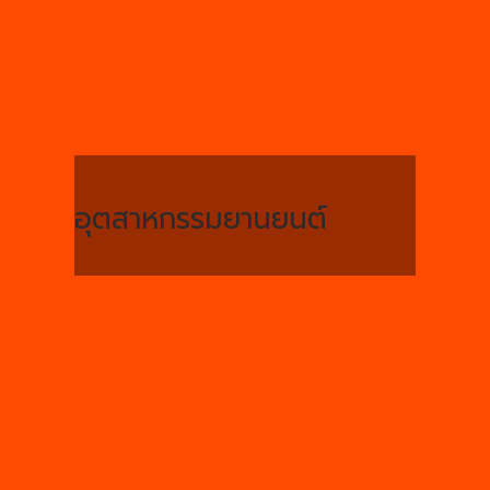
อุตสาหกรรมยานยนต์