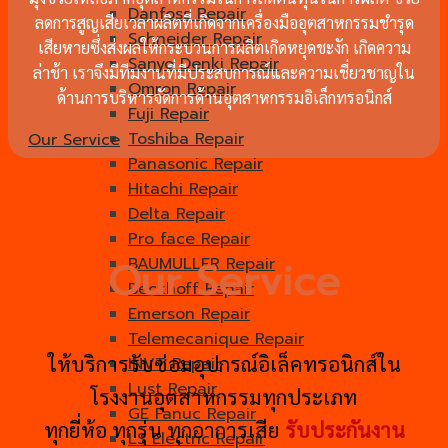
Danfoss Repair
ลดการสูญเสียเวลาผลิตที่เกิดจากเครื่องมืออุตสาหกรรมชำรุด
Schneider Repair
เสียหายซึ่งส่งผลให้กระบวนการผลิตเกิดหยุดชะงัก เกิดความ
Sanyo Denki Repair
ล่าช้า เราจึงมีทีมงานที่มีประสบการณ์และความเชี่ยวชาญใน
Omron Repair
ด้านการบริหารจัดการด้านอุตสาหกรรมอิเล็กทรอนิกส์
Fuji Repair
Toshiba Repair
Our Service
Panasonic Repair
Hitachi Repair
Delta Repair
Pro face Repair
Our Service
BAUMULLER Repair
Beckhoff Repair
Emerson Repair
Telemecanique Repair
ให้บริการรับซ่อมอุปกรณ์อิเล็คทรอนิกส์ใน
INVT Repair
Lust Repair
โรงงานอุตสาหกรรมทุกประเภท
GE Fanuc Repair
ทุกยี่ห้อ ทุกรุ่น ทุกอาการเสีย
รับประกันงาน
LS Electric Repair