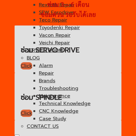
ซ่อม 3 – 6 เดือน
Rexroth Repair
SEW Eurodrive
ซ่อมด่วน รอรับได้เลย
Teco Repair
Toyodenki Repair
Vacon Repair
Veichi Repair
ซ่อม SERVO DRIVE
SERVICE ROOM
BLOG
Alarm
Click
Repair
Brands
Troubleshooting
Maintenance
ซ่อม SPINDLE
Technical Knowledge
CNC Knowledge
Click
Case Study
CONTACT US