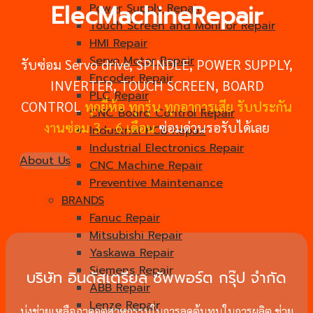
ElecMachineRepair
Power Supply Repair
Touch Screen and Monitor Repair
HMI Repair
Servo Motor Repair
รับซ่อม Servo drive, SPINDLE, POWER SUPPLY,
Encoder Repair
INVERTER, TOUCH SCREEN, BOARD
PLC Repair
CONTROL
ทุกยี่ห้อ ทุกรุ่น ทุกอาการเสีย รับประกัน
CNC Board Control Repair
งานซ่อม 3 – 6 เดือน
ซ่อมด่วนรอรับได้เลย
Industrial PCB Repair
Industrial Electronics Repair
About Us
CNC Machine Repair
Preventive Maintenance
BRANDS
Fanuc Repair
Mitsubishi Repair
Yaskawa Repair
Siemens Repair
บริษัท อินดัสเตรียล ซัพพอร์ต กรุ๊ป จำกัด
ABB Repair
Lenze Repair
มุ่งช่วยเหลือภาคอุตสาหกรรมในการลดต้นทุนในการผลิต ช่วย