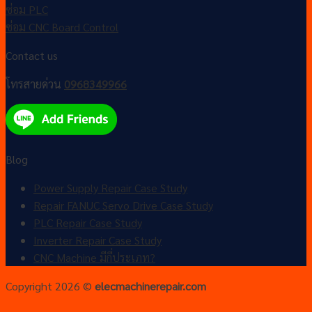
ซ่อม PLC
ซ่อม CNC Board Control
Contact us
โทรสายด่วน
0968349966
Blog
Power Supply Repair Case Study
Repair FANUC Servo Drive Case Study
PLC Repair Case Study
Inverter Repair Case Study
CNC Machine มีกี่ประเภท?
Copyright 2026 ©
elecmachinerepair.com