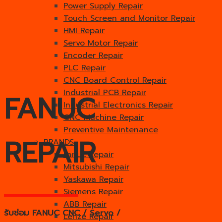
Power Supply Repair
Touch Screen and Monitor Repair
HMI Repair
Servo Motor Repair
Encoder Repair
PLC Repair
CNC Board Control Repair
Industrial PCB Repair
FANUC
Industrial Electronics Repair
CNC Machine Repair
Preventive Maintenance
REPAIR
BRANDS
Fanuc Repair
Mitsubishi Repair
Yaskawa Repair
Siemens Repair
ABB Repair
รับซ่อม FANUC CNC / Servo /
Lenze Repair