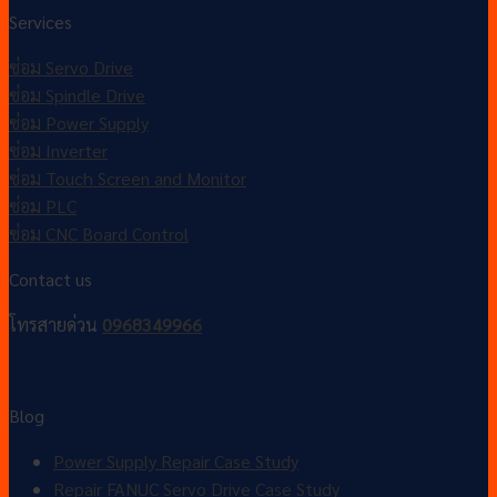
Services
ซ่อม Servo Drive
ซ่อม Spindle Drive
ซ่อม Power Supply
ซ่อม Inverter
ซ่อม Touch Screen and Monitor
ซ่อม PLC
ซ่อม CNC Board Control
Contact us
โทรสายด่วน
0968349966
Blog
Power Supply Repair Case Study
Repair FANUC Servo Drive Case Study