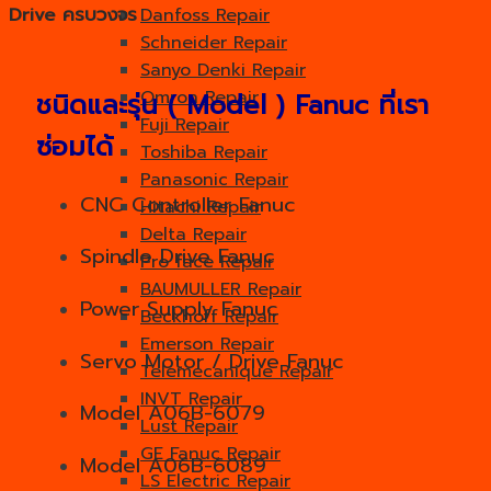
Drive ครบวงจร
Danfoss Repair
Schneider Repair
Sanyo Denki Repair
Omron Repair
ชนิดและรุ่น ( Model ) Fanuc ที่เรา
Fuji Repair
ซ่อมได้
Toshiba Repair
Panasonic Repair
CNC Controller Fanuc
Hitachi Repair
Delta Repair
Spindle Drive Fanuc
Pro face Repair
BAUMULLER Repair
Power Supply Fanuc
Beckhoff Repair
Emerson Repair
Servo Motor / Drive Fanuc
Telemecanique Repair
INVT Repair
Model A06B-6079
Lust Repair
GE Fanuc Repair
Model A06B-6089
LS Electric Repair