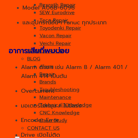
Rexroth Repair
Model A06B-6096
SEW Eurodrive
Teco Repair
และอุปกรณ์อื่นๆ Fanuc ทุกประเภท
Toyodenki Repair
Vacon Repair
Veichi Repair
อาการเสียที่พบบ่อย
SERVICE ROOM
BLOG
Alarm
Alarm ต่างๆ เช่น Alarm 8 / Alarm 401 /
Repair
Alarm 414 เป็นต้น
Brands
Troubleshooting
Overcurrent
Maintenance
มอเตอร์ไม่หมุน / ไม่มีแรง
Technical Knowledge
CNC Knowledge
Encoder Error
Case Study
CONTACT US
Drive เปิดไม่ติด