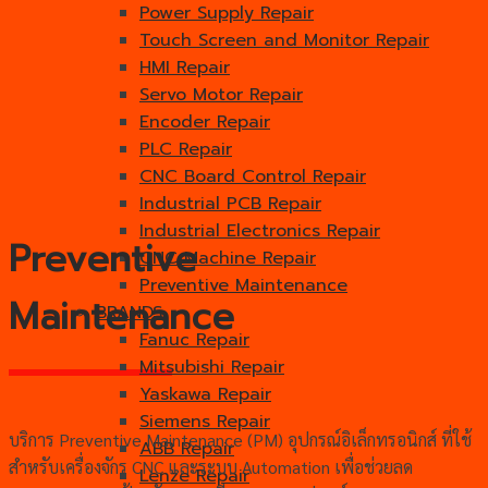
Power Supply Repair
Touch Screen and Monitor Repair
HMI Repair
Servo Motor Repair
Encoder Repair
PLC Repair
CNC Board Control Repair
Industrial PCB Repair
Industrial Electronics Repair
Preventive
CNC Machine Repair
Preventive Maintenance
Maintenance
BRANDS
Fanuc Repair
Mitsubishi Repair
Yaskawa Repair
Siemens Repair
บริการ Preventive Maintenance (PM) อุปกรณ์อิเล็กทรอนิกส์ ที่ใช้
ABB Repair
สำหรับเครื่องจักร CNC และระบบ Automation เพื่อช่วยลด
Lenze Repair