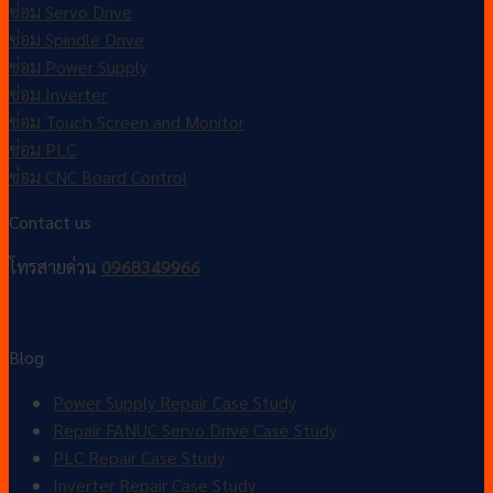
ซ่อม Servo Drive
ซ่อม Spindle Drive
ซ่อม Power Supply
ซ่อม Inverter
ซ่อม Touch Screen and Monitor
ซ่อม PLC
ซ่อม CNC Board Control
Contact us
โทรสายด่วน
0968349966
Blog
Power Supply Repair Case Study
Repair FANUC Servo Drive Case Study
PLC Repair Case Study
Inverter Repair Case Study