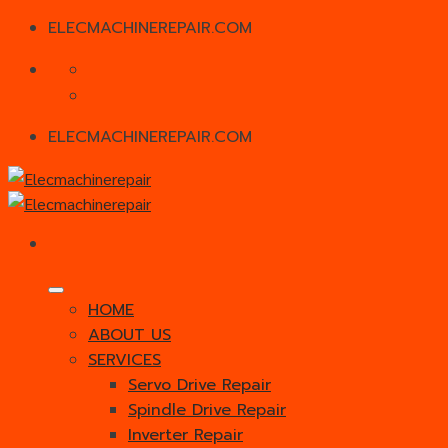
ELECMACHINEREPAIR.COM
Skip
to
content
ELECMACHINEREPAIR.COM
HOME
ABOUT US
SERVICES
Servo Drive Repair
Spindle Drive Repair
Inverter Repair