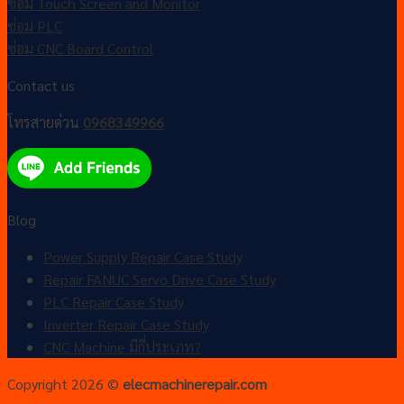
ซ่อม Touch Screen and Monitor
ซ่อม PLC
ซ่อม CNC Board Control
Contact us
โทรสายด่วน
0968349966
Blog
Power Supply Repair Case Study
Repair FANUC Servo Drive Case Study
PLC Repair Case Study
Inverter Repair Case Study
CNC Machine มีกี่ประเภท?
Copyright 2026 ©
elecmachinerepair.com