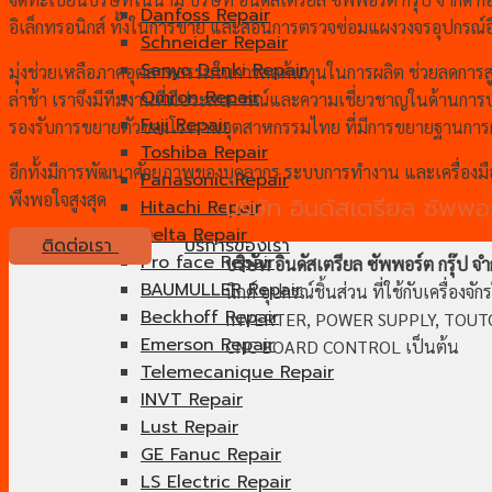
Danfoss Repair
อิเล็กทรอนิกส์ ทั้งในการขาย และสอนการตรวจซ่อมแผงวงจรอุปกรณ์อิ
Schneider Repair
Sanyo Denki Repair
มุ่งช่วยเหลือภาคอุตสาหกรรมในการลดต้นทุนในการผลิต ช่วยลดการสูญเ
Omron Repair
ล่าช้า เราจึงมีทีมงานที่มีประสบการณ์และความเชี่ยวชาญในด้านการ
Fuji Repair
รองรับการขยายตัวของโรงงานอุตสาหกรรมไทย ที่มีการขยายฐานการผ
Toshiba Repair
อีกทั้งมีการพัฒนาศักยภาพของบุคลากร ระบบการทำงาน และเครื่องมื
Panasonic Repair
พึงพอใจสูงสุด
บริษัท อินดัสเตรียล ซัพพอร
Hitachi Repair
Delta Repair
ติดต่อเรา
บริการของเรา
Pro face Repair
บริษัท อินดัสเตรียล ซัพพอร์ต กรุ๊ป จำ
BAUMULLER Repair
นิกศ์ อุปกรณ์ชิ้นส่วน ที่ใช้กับเครื
Beckhoff Repair
INVERTER, POWER SUPPLY, TOUTCH 
Emerson Repair
CNC BOARD CONTROL เป็นต้น
Telemecanique Repair
INVT Repair
Lust Repair
GE Fanuc Repair
LS Electric Repair