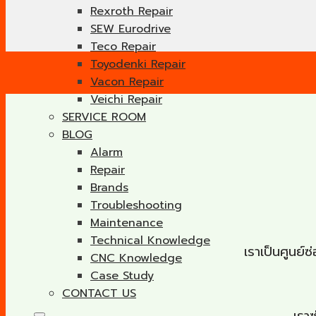
Rexroth Repair
SEW Eurodrive
Teco Repair
Toyodenki Repair
Vacon Repair
Veichi Repair
SERVICE ROOM
BLOG
Alarm
Repair
Brands
Troubleshooting
Maintenance
Technical Knowledge
เราเป็นศูนย
CNC Knowledge
Case Study
CONTACT US
เรา