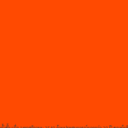
ก่อตั้งขึ้นเมื่อ 1พฤศจิกายน 2549 ด้วยประสบการณ์มากกว่า 20 ปี ของ