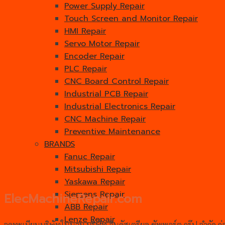
Power Supply Repair
Touch Screen and Monitor Repair
HMI Repair
Servo Motor Repair
Encoder Repair
PLC Repair
CNC Board Control Repair
Industrial PCB Repair
Industrial Electronics Repair
CNC Machine Repair
Preventive Maintenance
BRANDS
Fanuc Repair
Mitsubishi Repair
Yaskawa Repair
Siemens Repair
ElecMachineRepair.com
ABB Repair
Lenze Repair
จดทะเบียนบริษัทในนาม บริษัท อินดัสเตรียล ซัพพอร์ต กรุ๊ป จำกัด 