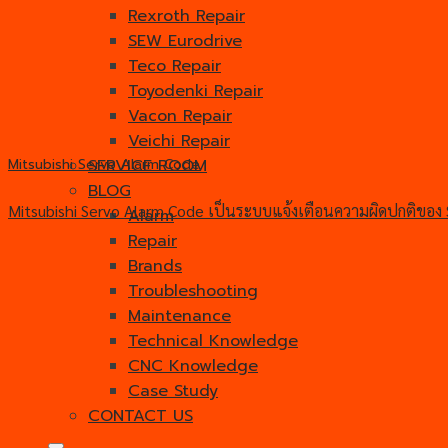
Rexroth Repair
SEW Eurodrive
Teco Repair
Toyodenki Repair
Vacon Repair
Veichi Repair
SERVICE ROOM
Mitsubishi Servo Alarm Code
BLOG
Mitsubishi Servo Alarm Code เป็นระบบแจ้งเตือนความผิดปกติของ S
Alarm
Repair
Brands
Troubleshooting
Maintenance
Technical Knowledge
CNC Knowledge
Case Study
CONTACT US