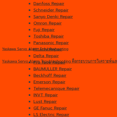
Danfoss Repair
Schneider Repair
Sanyo Denki Repair
Omron Repair
Fuji Repair
Toshiba Repair
Panasonic Repair
Hitachi Repair
Yaskawa Servo Alarm Troubleshooting
Delta Repair
Yaskawa Servo Alarm Troubleshooting คือกระบวนการวิเคราะห์และ
Pro face Repair
BAUMULLER Repair
Beckhoff Repair
Emerson Repair
Telemecanique Repair
INVT Repair
Lust Repair
GE Fanuc Repair
LS Electric Repair